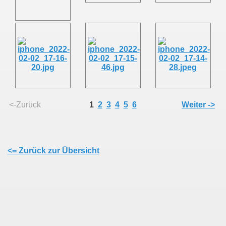
<-Zurück
1
2
3
4
5
6
Weiter ->
<= Zurück zur Übersicht